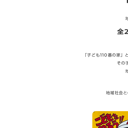
全
「子ども110番の家
その
地域社会と