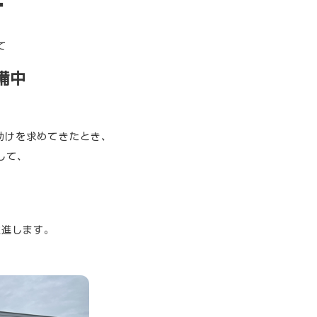
て
備中
助けを求めてきたとき、
して、
。
推進します。