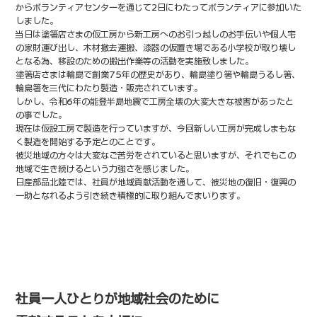
からボランティアセンターを
通じて2日にわたってボランティアに参加いた
しました。
当日は塗箸店さまの仮工房から新工房へのお引っ越しのお手伝いや個人宅
の家財運び出し、
木材撤去運搬、漆器の仮置き場である小学校が取り壊し
となる為、移設のための搬出作業等の
活動を実施致しました。
塗箸店さまは輪島で創業75年の歴史があり、輪島塗り箸や輪島うるし箸、
輪島箸を三代にわたり
製造・販売されています。
しかし、令和6年の能登半島地震で工房全壊の大変大きな被害があったと
の事でした。
現在は仮設工房で製造を行っていますが、今回新しい工房が完成しまもな
く製造を開始する予定とのことです。
被災地域の方々は大変なご苦労をされていると思いますが、それでもこの
地域で生き続けるという力強さを感じました。
日産部品北陸では、社員が地域貢献活動を通して、被災地の復旧・復興の
一助となれるよう
引き続き積極的に取り組んでまいります。
社員一人ひとりが地域社会のために