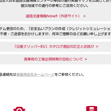
団法人日本道路交通情報センターが車両の通行実績マップを公開してお
被災地域での通行の参考にご活用ください。
道路交通情報Now!!（外部サイト） >
間、システム更改のため、「お支払いプランの作成（クレジットシミュレー
不便・ご迷惑をおかけしますが、何卒ご理解のほどお願い申し上げます
「日産クリッパーEV」カタログ表記の訂正とお詫び >
各車両の工場出荷時期の目処について >
急連絡先は
各販売会社ホームページ
をご参照ください。