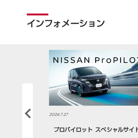
インフォメーション
2026.7.27
Previous
WERの走り
プロパイロット スペシャルサイ