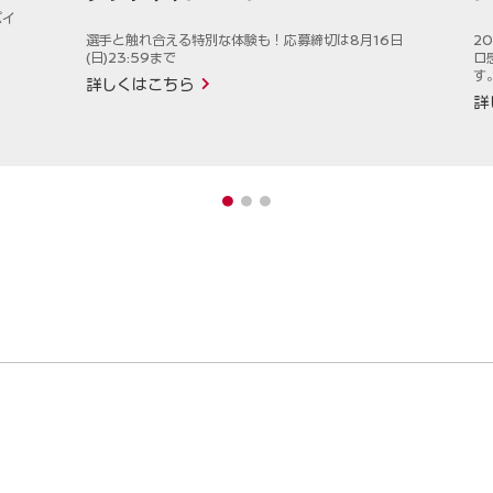
パイ
選手と触れ合える特別な体験も！応募締切は8月16日
2
(日)23:59まで
ロ
す
詳しくはこちら
詳
1
2
3