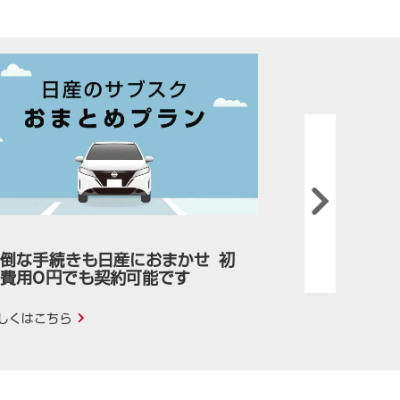
Next
数年先の
倒な手続きも日産におまかせ 初
のお⽀払
費用0円でも契約可能です
詳しくはこ
しくはこちら