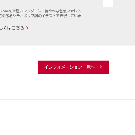
026年の車種カレンダーは、鮮やかな色使いやレト
2026年のワ
感のあるシティポップ調のイラストで表現していま
な元気いっぱ
。
のコラボレー
しくはこちら
詳しくはこ
インフォメーション一覧へ