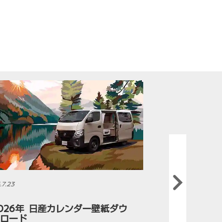
.7.23
2026.7.23
Next
026年 日産カレンダー壁紙ダウ
2026年
ンロード
壁紙ダウ