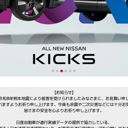
1
2
3
4
5
6
【お知らせ】
令和8年熊本地震により被害を受けられましたみなさまに、お見舞い申
れますようお祈り申し上げます。
今後も余震や二次災害などには
十分お
皆さまの安全を心よりお祈り申し上げます。
日産自動車が通行実績データの提供で協力している、