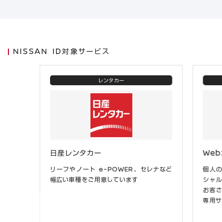
NISSAN ID対象サービス
レンタカー
日産レンタカー
We
リーフやノート e-POWER、セレナなど
個人
幅広い車種をご用意しています
シャ
お客
専用サ