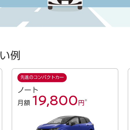
い例
先進のコンパクトカー
ノート
19,800
※
月額
円