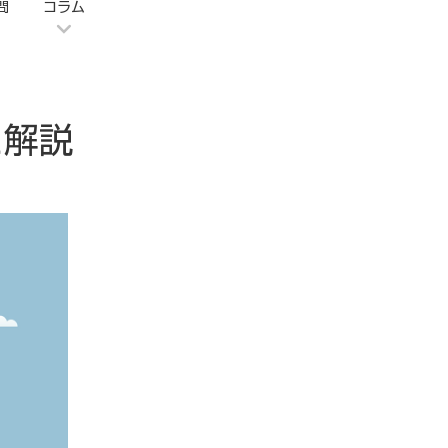
問
コラム
と解説