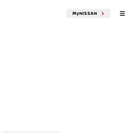
MyNISSAN
残価設定型クレジット
おまとめプラン
ClickMobi