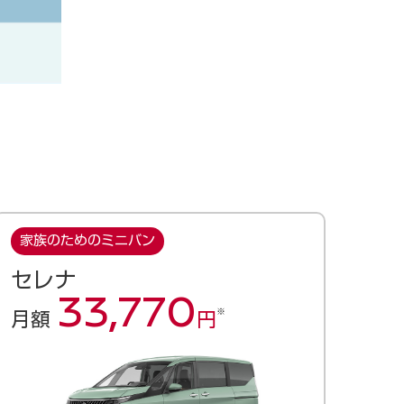
家族のためのミニバン
セレナ
33,770
※
月額
円