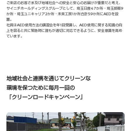
ご来店のお客さま及び地域社会への安全と安心のお届けが重要だと考え、
サイニチホールディングスグループとして、埼玉日産47か所・埼玉部販9
か所・
埼玉ユニキャリア2か所・未来工房1か所合計59か所にAEDを設
置。
社員はAED使用方法の講習会を年1回受講し、AED使用に関する知識の向
上を図ると共に
緊急時に誰もが適切に対応できるように、安全意識を高め
ています。
地域社会と連携を通じてクリーンな
環境を保つために
毎月一回の
「クリーンロードキャンペーン」