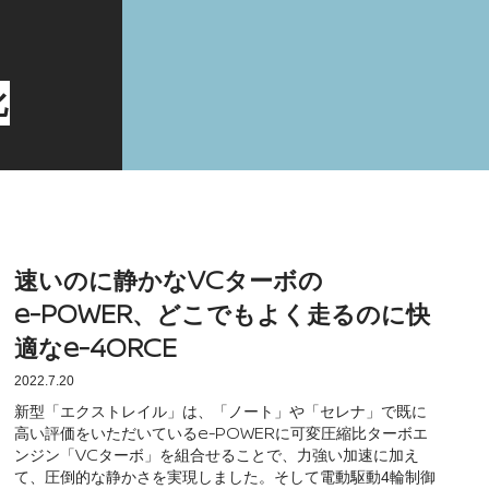
化
速いのに静かな
ターボの
VC
、どこでもよく走るのに快
e-POWER
適な
e-4ORCE
2022.7.20
新型「エクストレイル」は、「ノート」や「セレナ」で既に
高い評価をいただいている
に可変圧縮比ターボエ
e-POWER
ンジン「
ターボ」を組合せることで、力強い加速に加え
VC
て、圧倒的な静かさを実現しました。そして電動駆動4輪制御