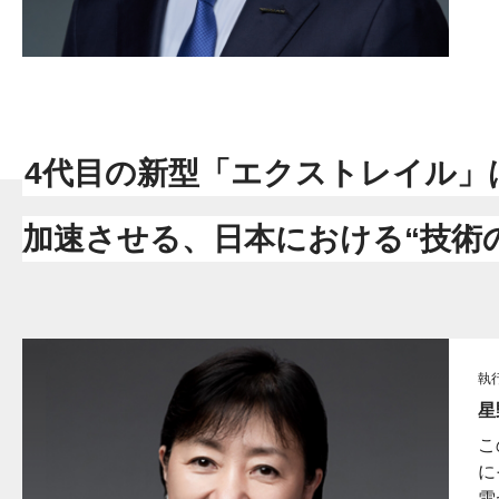
4代目の新型「エクストレイル」
加速させる、日本における“技術
執
星
こ
に
雪