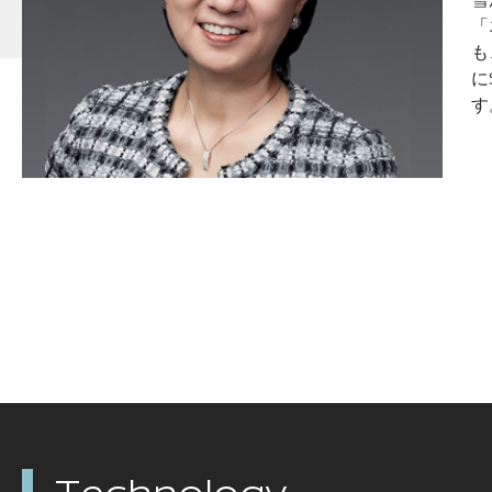
「
も
に
す