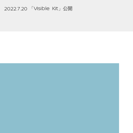
「
Visible Kit
」公開
2022.7.20