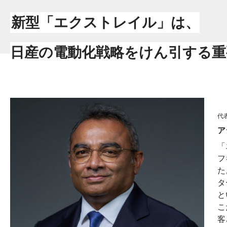
新型「エクストレイル」は、
日産の電動化戦略をけん引する
重
代
ア
「
フ
た
タ
と
こ
客