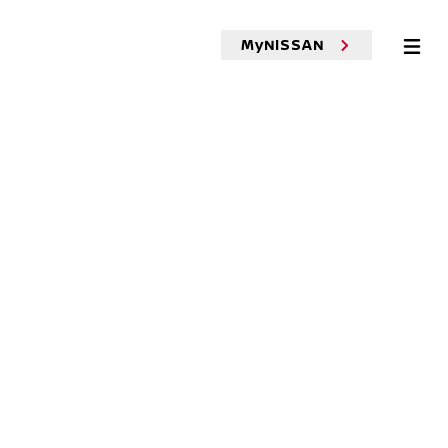
MyNISSAN
ー診断
車検
点検
メンテナンス
故障・修理
MOR