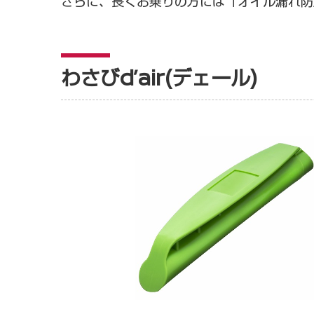
さらに、長くお乗りの方には「オイル漏れ防
わさびd’air(デェール)