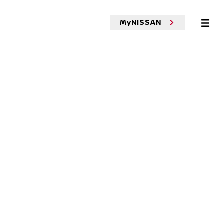
MyNISSAN
ー診断
車検
点検
メンテナンス
故障・修理
MOR