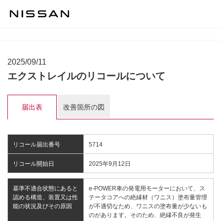
2025/09/11
エクストレイルのリコールについて
届出表
改善箇所の図
リコール届出番号
5714
リコール開始日
2025年9月12日
基準不適合状態にあると
e-POWER車の発電用モーターにおいて、ス
認める構造、装置又は性
テータコアへの絶縁材（ワニス）塗布量管理
能の状況及びその原因
が不適切なため、ワニスの塗布量が少ないも
のがあります。そのため、絶縁不良が発生