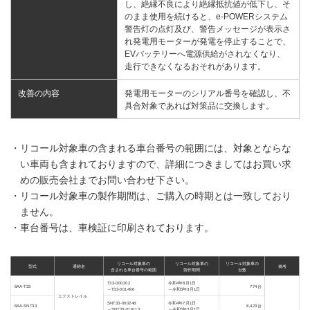
し、絶縁不良により絶縁抵抗値が低下し、そ
のまま使用を続けると、e-POWERシステム
警告灯の点灯及び、警告メッセージが表示さ
れ発電用モーターが発電を停止することで、
EVバッテリーへ電源供給がされなくなり、
走行できなくなるおそれがあります。
改善の内容
発電用モーターのシリアル番号を確認し、不
具合対象であれば対策品に交換します。
・リコール対象車の含まれる車台番号の範囲には、対象とならな
い車両も含まれておりますので、詳細につきましてはお買い求
めの販売会社までお問い合わせ下さい。
・リコール対象車の製作期間は、ご購入の時期とは一致しており
ません。
・車台番号は、車検証に印刷されております。
リコール対象車の
リコール対象車の
リコール対象車の
型式
通称名
備考
含まれる車台番号の範囲
製作期間
台数
T33-000202
令和4年8月1日
6AA-T33
774台
～T33-001496
～令和5年3月1日
エクストレイル
SNT33-000248
令和4年7月1日
6AA-SNT33
8,423台
～SNT33-016113
～令和5年3月1日