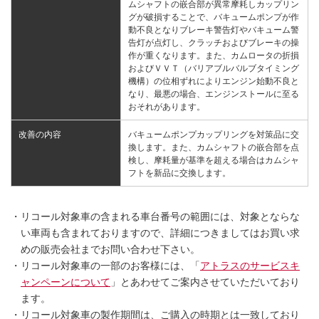
ムシャフトの嵌合部が異常摩耗しカップリン
グが破損することで、バキュームポンプが作
動不良となりブレーキ警告灯やバキューム警
告灯が点灯し、クラッチおよびブレーキの操
作が重くなります。また、カムロータの折損
およびＶＶＴ（バリアブルバルブタイミング
機構）の位相ずれによりエンジン始動不良と
なり、最悪の場合、エンジンストールに至る
おそれがあります。
改善の内容
バキュームポンプカップリングを対策品に交
換します。また、カムシャフトの嵌合部を点
検し、摩耗量が基準を超える場合はカムシャ
フトを新品に交換します。
・リコール対象車の含まれる車台番号の範囲には、対象とならな
い車両も含まれておりますので、詳細につきましてはお買い求
めの販売会社までお問い合わせ下さい。
・リコール対象車の一部のお客様には、「
アトラスのサービスキ
ャンペーンについて
」とあわせてご案内させていただいており
ます。
・リコール対象車の製作期間は、ご購入の時期とは一致しており