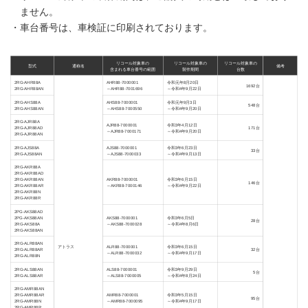
ません。
・車台番号は、車検証に印刷されております。
リコール対象車の
リコール対象車の
リコール対象車の
型式
通称名
備考
含まれる車台番号の範囲
製作期間
台数
2RG-AHR88A
AHR88-7000001
令和元年8月20日
1692台
2RG-AHR88AN
～AHR88-7001696
～令和4年9月22日
2RG-AHS88A
AHS88-7000001
令和元年9月3日
548台
2RG-AHS88AN
～AHS88-7000550
～令和4年9月20日
2RG-AJR88A
AJR88-7000001
令和3年4月12日
2RG-AJR88AD
171台
～AJR88-7000171
～令和4年9月20日
2RG-AJR88AN
2RG-AJS88A
AJS88-7000001
令和3年6月23日
33台
2RG-AJS88AN
～AJS88-7000033
～令和4年9月13日
2RG-AKR88A
2RG-AKR88AD
2RG-AKR88AN
AKR88-7000001
令和3年6月15日
146台
2RG-AKR88AR
～AKR88-7000146
～令和4年9月22日
2RG-AKR88N
2RG-AKR88R
2PG-AKS88AD
2PG-AKS88AN
AKS88-7000001
令和3年6月5日
28台
2RG-AKS88A
～AKS88-7000028
～令和4年8月6日
2RG-AKS88AN
2RG-ALR88AN
ALR88-7000001
令和3年6月15日
アトラス
2RG-ALR88AR
32台
～ALR88-7000032
～令和4年9月17日
2RG-ALR88N
2RG-ALS88AN
ALS88-7000001
令和3年9月29日
5台
2RG-ALS88AR
～ALS88-7000005
～令和4年8月24日
2RG-AMR88AN
2RG-AMR88AR
AMR88-7000001
令和3年5月15日
95台
2RG-AMR88N
～AMR88-7000095
～令和4年9月17日
2RG-AMR88R