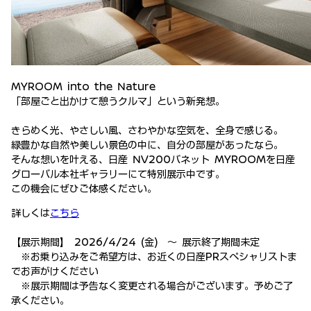
MYROOM
into
the
Nature
「部屋ごと出かけて憩うクルマ」という新発想。
きらめく光、やさしい風、さわやかな空気を、全身で感じる。
緑豊かな自然や美しい景色の中に、自分の部屋があったなら。
そんな想いを叶える、日産
NV200
バネット
MYROOM
を日産
グローバル本社ギャラリーにて特別展示中です。
この機会にぜひご体感ください。
詳しくは
こちら
【
展示期間
】
2026/4/24 (
金
) 〜
展示終了期間未定
※
お乗り込みをご希望方は、お近くの日産
PR
スペシャリストま
でお声がけください
※
展示期間
は予告なく変更される場合がございます。予めご了
承ください
。