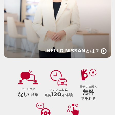
HELLO NISSAN
とは？
最新の車種も
セールスの
とことん試乗
無料
120
ない
試乗
体験
最長
分
で
乗れる