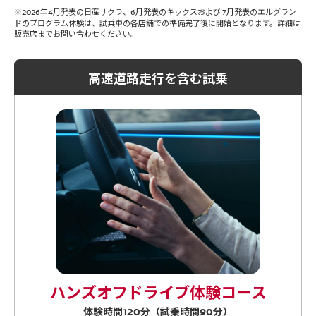
※
年
月発表の日産サクラ、
月発表のキックスおよび
月発表のエルグラン
2026
4
6
7
ドのプログラム体験は、試乗車の各店舗での準備完了後に開始となります。詳細は
販売店までお問い合わせください。
高速道路走行を含む試乗
ハンズオフドライブ体験コース
体験時間
分（試乗時間
分）
120
90