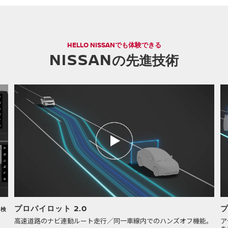
HELLO NISSANでも体験できる
NISSAN
の先進技術
プロパイロット 2.0
 検
高速道路のナビ連動ルート走行／同一車線内でのハンズオフ機能。
ア