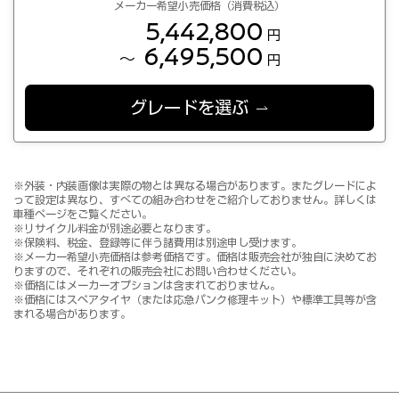
メーカー希望小売価格（消費税込）
5,442,800
円
6,495,500
～
円
グレードを選ぶ
※外装・内装画像は実際の物とは異なる場合があります。またグレードによ
って設定は異なり、すべての組み合わせをご紹介しておりません。詳しくは
車種ページをご覧ください。
※リサイクル料金が別途必要となります。
※保険料、税金、登録等に伴う諸費用は別途申し受けます。
※メーカー希望小売価格は参考価格です。価格は販売会社が独自に決めてお
りますので、それぞれの販売会社にお問い合わせください。
※価格にはメーカーオプションは含まれておりません。
※価格にはスペアタイヤ（または応急パンク修理キット）や標準工具等が含
まれる場合があります。