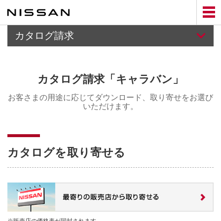
Skip
to
main
content
カタログ請求
購入検討サポートTOP
カタログ請求「キャラバン」
販売店検索
お客さまの用途に応じてダウンロード、取り寄せをお選び
いただけます。
試乗車・展示車検索
セルフ見積り
カタログを取り寄せる
カタログ請求
※販売店の価格表が同封されます。