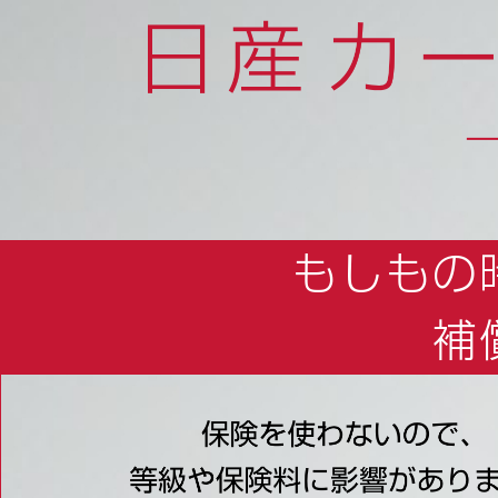
もしもの
補