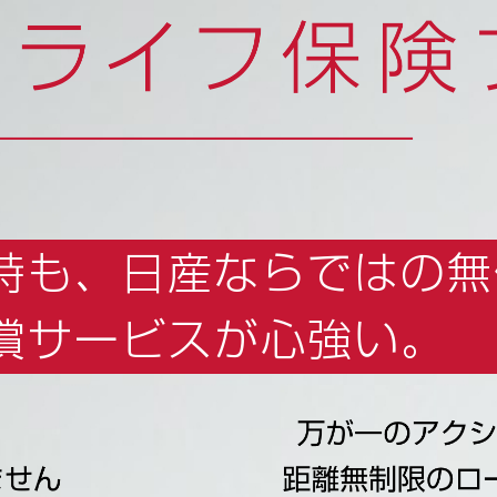
時も、
日産ならではの無
償サービスが心強い。