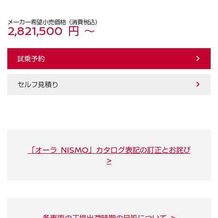
メーカー希望小売価格（消費税込）
2,821,500 円 ～
試乗予約
セルフ見積り
「オーラ NISMO」カタログ表記の訂正とお詫び
>
各車両の工場出荷時期の目処について >