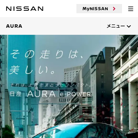
メ
MyNISSAN
イ
ン
コ
AURA
メニュー
ン
テ
ン
ツ
へ