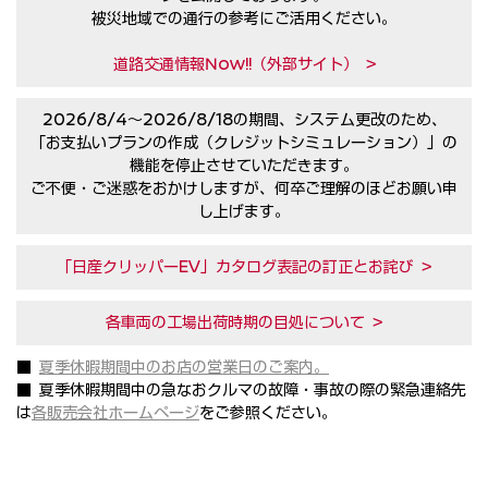
被災地域での通行の参考にご活用ください。
道路交通情報Now!!（外部サイト） >
2026/8/4〜2026/8/18の期間、システム更改のため、
「お支払いプランの作成（クレジットシミュレーション）」の
機能を停止させていただきます。
ご不便・ご迷惑をおかけしますが、何卒ご理解のほどお願い申
し上げます。
「日産クリッパーEV」カタログ表記の訂正とお詫び >
各車両の工場出荷時期の目処について >
■
夏季休暇期間中のお店の営業日のご案内。
■ 夏季休暇期間中の急なおクルマの故障・事故の際の緊急連絡先
は
各販売会社ホームページ
をご参照ください。