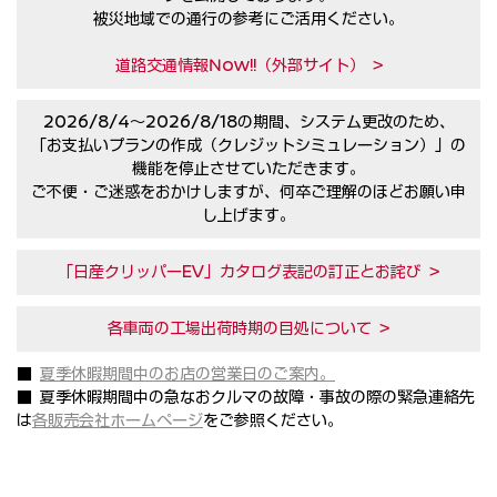
被災地域での通行の参考にご活用ください。
道路交通情報Now!!（外部サイト） >
2026/8/4〜2026/8/18の期間、システム更改のため、
「お支払いプランの作成（クレジットシミュレーション）」の
機能を停止させていただきます。
ご不便・ご迷惑をおかけしますが、何卒ご理解のほどお願い申
し上げます。
「日産クリッパーEV」カタログ表記の訂正とお詫び >
各車両の工場出荷時期の目処について >
■
夏季休暇期間中のお店の営業日のご案内。
■ 夏季休暇期間中の急なおクルマの故障・事故の際の緊急連絡先
は
各販売会社ホームページ
をご参照ください。