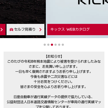
キックス WEBカタログ
セルフ見積り
1
2
3
4
5
6
【お知らせ】
このたびの令和8年熊本地震により被害を受けられましたみな
さまに、お見舞い申し上げます。
一日も早く復興されますようお祈り申し上げます。
今後も余震や二次災害などには
十分お気をつけください。
皆さまの安全を心よりお祈り申し上げます。
日産自動車が通行実績データの提供で協力している、
公益財団法人日本道路交通情報センターが車両の通行実績マッ
プを公開しております。