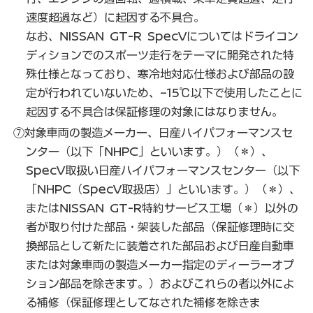
速度超過など）に起因する不具合。
なお、NISSAN GT-R SpecVについてはドライコン
ディションでのスポーツ走行をテーマに開発された特
殊仕様となっており、寒冷地対応仕様および部品の設
定が行われていないため、－15℃以下で使用したことに
起因する不具合は保証修理の対象にはなりません。
⑦対象車両の製造メーカー、日産ハイパフォーマンスセ
ンター（以下「NHPC」といいます。）（＊）、
SpecV取扱い日産ハイパフォーマンスセンター（以下
「NHPC（SpecV取扱店）」といいます。）（＊）、
またはNISSAN GT-R特約サービス工場（＊）以外の
者が取り付けた部品・架装した部品（保証修理時に交
換部品として新たに装着された部品および日産自動車
または対象車両の製造メーカー指定のディーラーオプ
ション部品を除きます。）およびこれらの者以外によ
る補修（保証修理としてなされた補修を除きま