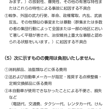
みます。）の放射性、爆発性、その他の有害な特性ま
たはこれらの特性による事故に起因する不具合
⑤戦争、外国の武力行使、革命、政権奪取、内乱、武装
反乱、その他類似の事変または暴動（群集または多数
の者の集団行動によって全国または一部の地区におい
て著しく平穏が害され、治安維持上重大な事態と認め
られる状態をいいます。）に起因する不具合
（5）次に示すものの費用は負担いたしません。
①消耗部品、油脂類などに係る費用
②法および自動車メーカーが指定・推奨する点検整備・
定期交換部品に係る費用
③本自動車が使用できなかったことによる不便さ、損失
など
（電話代、交通費、タクシー代、レンタカー代、けん