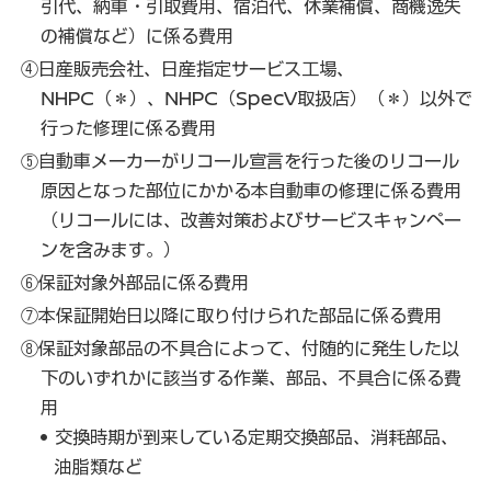
引代、納車・引取費用、宿泊代、休業補償、商機逸失
の補償など）に係る費用
④日産販売会社、日産指定サービス工場、
NHPC（＊）、NHPC（SpecV取扱店）（＊）以外で
行った修理に係る費用
⑤自動車メーカーがリコール宣言を行った後のリコール
原因となった部位にかかる本自動車の修理に係る費用
（リコールには、改善対策およびサービスキャンペー
ンを含みます。）
⑥保証対象外部品に係る費用
⑦本保証開始日以降に取り付けられた部品に係る費用
⑧保証対象部品の不具合によって、付随的に発生した以
下のいずれかに該当する作業、部品、不具合に係る費
用
交換時期が到来している定期交換部品、消耗部品、
油脂類など