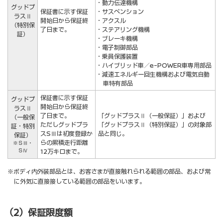
・動力伝達機構
グッドプ
保証書に示す保証
・サスペンション
ラスⅡ
開始日から保証終
・アクスル
（特別保
了日まで。
・ステアリング機構
証）
・ブレーキ機構
・電子制御部品
・乗員保護装置
・ハイブリッド車／e-POWER車専用部品
・減速エネルギー回生機構および電気自動
車特有部品
保証書に示す保証
グッドプ
開始日から保証終
ラスⅡ
了日まで。
「グッドプラスⅡ（一般保証）」および
（一般保
ただしグッドプラ
「グッドプラスⅡ（特別保証）」の対象部
証・特別
スSⅢは初度登録か
品と同じ。
保証）
らの累積走行距離
※ＳⅢ・
ＳⅣ
12万キロまで。
※ボディ内外装部品とは、お客さまが直接触れられる範囲の部品、および常
に外気に直接接している範囲の部品をいいます。
（2）保証限度額