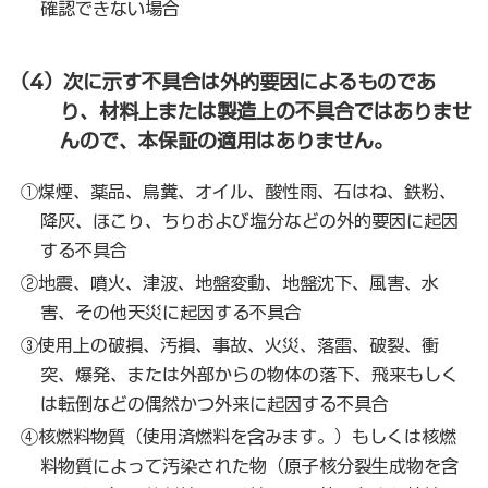
確認できない場合
（4）次に示す不具合は外的要因によるものであ
り、材料上または製造上の不具合ではありませ
んので、本保証の適用はありません。
①煤煙、薬品、鳥糞、オイル、酸性雨、石はね、鉄粉、
降灰、ほこり、ちりおよび塩分などの外的要因に起因
する不具合
②地震、噴火、津波、地盤変動、地盤沈下、風害、水
害、その他天災に起因する不具合
③使用上の破損、汚損、事故、火災、落雷、破裂、衝
突、爆発、または外部からの物体の落下、飛来もしく
は転倒などの偶然かつ外来に起因する不具合
④核燃料物質（使用済燃料を含みます。）もしくは核燃
料物質によって汚染された物（原子核分裂生成物を含