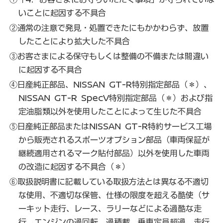
いことに起因する不具合
②通常の注意で発見・処置できたにもかかわらず、放置
したことにより拡大した不具合
③お客さまによる保守もしくは整備の不備または間違い
に起因する不具合
④日産純正部品、NISSAN GT-R特別指定部品（＊）、
NISSAN GT-R SpecV特別指定部品（＊）および指
定油脂類以外を使用したことによって生じた不具合
⑤日産純正部品またはNISSAN GT-R特約サービス工場
から販売されるスポーツオプション部品（車両保証が
継続適用されるマーク貼付部品）以外を使用した車両
の改造に起因する不具合（＊）
⑥取扱説明書に記載している取扱方法とは異なる不適切
な使用、不適切な保管、仕様の限度を超える酷使（サ
ーキット走行、レース、ラリーなどによる過酷な走
行、エンジンの過回転、過積載、乗車定員超過、走行