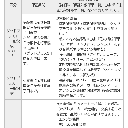
区分
保証期間
（詳細は「保証対象部品一覧」および「保
証対象外部品一覧」をご確認ください。）
次を除く部品
保証書に示す保証
・特別保証部品（特別保証部品は「グッド
開始日から保証終
プラスⅡ（特別保証）」を参照くださ
グッドプ
了日まで。
い。）
ラスⅠ
ただし初度登録か
・ボディ内外装部品※およびその構成部品
（一般保
らの累計走行距離
（ウェザーストリップ、ランラバーおよ
証）
10万キロ
び各種パネルやヒンジ類など）
※ＳⅠ・
（グッドプラスSⅠ
・消耗部品、油脂類（タイヤ、チューブ、
ＳⅡ
は８万キロ）ま
12Vバッテリー、冷却水など）
で。
・定期交換部品および自動車メーカーが定
期交換を推奨している部品（タイミング
ベルト、ホース類など）
グッドプ
・架装部位。ただし、日産自動車または対
保証書に示す保証
ラスⅡ
象車両の製造メーカー指定のディーラー
開始日から保証終
（一般保
オプション部品は保証対象 (保証対象外
了日まで。
証）
部品を除きます。)
次の機構のうちメーカーが指定した部品。
（ただしメーカーが定期的に交換すること
を指定・推奨している部品は除きます。）
・エンジン機構
・排出ガス浄化装置