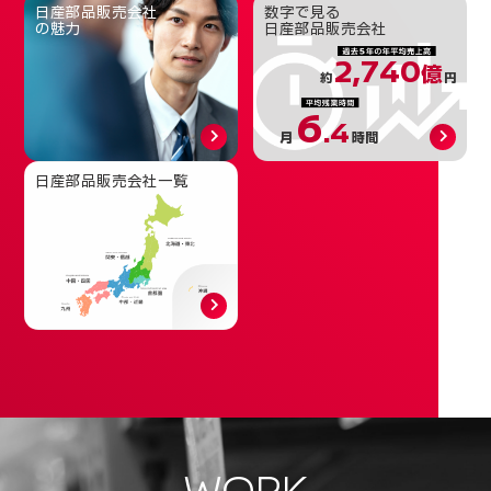
日産部品販売会社
数字で見る
の魅力
日産部品販売会社
2,740
億
約
円
6
.4
月
時間
日産部品販売会社一覧
WORK