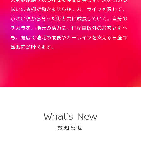
ぱいの故郷で働きませんか。
カーライフを通じて、
小さい頃から育った街と共に成長していく。自分の
チカラを、地元の活力に。
日産車以外のお客さまへ
も、幅広く地元の成長やカーライフを支える日産部
品販売が叶えます。
What’s New
お知らせ