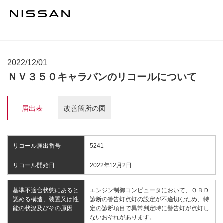
2022/12/01
ＮＶ３５０キャラバンのリコールについて
届出表
改善箇所の図
リコール届出番号
5241
リコール開始日
2022年12月2日
基準不適合状態にあると
エンジン制御コンピュータにおいて、ＯＢＤ
認める構造、装置又は性
診断の警告灯点灯の設定が不適切なため、特
能の状況及びその原因
定の診断項目で異常判定時に警告灯が点灯し
ないおそれがあります。