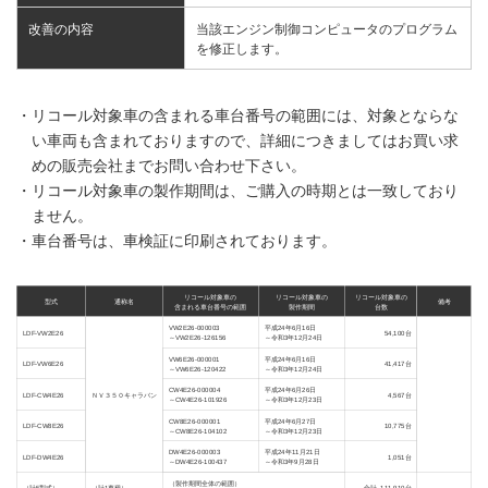
改善の内容
当該エンジン制御コンピュータのプログラム
を修正します。
・リコール対象車の含まれる車台番号の範囲には、対象とならな
い車両も含まれておりますので、詳細につきましてはお買い求
めの販売会社までお問い合わせ下さい。
・リコール対象車の製作期間は、ご購入の時期とは一致しており
ません。
・車台番号は、車検証に印刷されております。
リコール対象車の
リコール対象車の
リコール対象車の
型式
通称名
備考
含まれる車台番号の範囲
製作期間
台数
VW2E26-000003
平成24年6月16日
LDF-VW2E26
54,100台
～VW2E26-126156
～令和3年12月24日
VW6E26-000001
平成24年6月16日
LDF-VW6E26
41,417台
～VW6E26-120422
～令和3年12月24日
CW4E26-000004
平成24年6月26日
LDF-CW4E26
ＮＶ３５０キャラバン
4,567台
～CW4E26-101926
～令和3年12月23日
CW8E26-000001
平成24年6月27日
LDF-CW8E26
10,775台
～CW8E26-104102
～令和3年12月23日
DW4E26-000003
平成24年11月21日
LDF-DW4E26
1,051台
～DW4E26-100437
～令和3年9月28日
（製作期間全体の範囲）
（計5型式）
（計1車種）
合計 111,910台