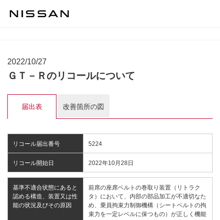
2022/10/27
ＧＴ－Ｒのリコールについて
届出表
改善箇所の図
リコール届出番号
5224
リコール開始日
2022年10月28日
基準不適合状態にあると
前席の座席ベルトの巻取り装置（リトラク
認める構造、装置又は性
タ）において、内部の部品加工が不適切なた
能の状況及びその原因
め、乗員拘束力制御機構（シートベルトの拘
束力を一定レベルに保つもの）が正しく機能