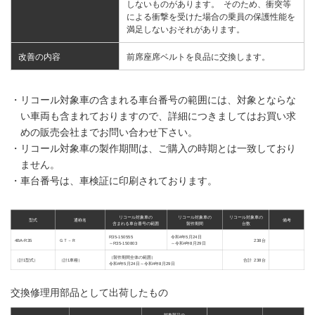
しないものがあります。 そのため、衝突等
による衝撃を受けた場合の乗員の保護性能を
満足しないおそれがあります。
改善の内容
前席座席ベルトを良品に交換します。
・リコール対象車の含まれる車台番号の範囲には、対象とならな
い車両も含まれておりますので、詳細につきましてはお買い求
めの販売会社までお問い合わせ下さい。
・リコール対象車の製作期間は、ご購入の時期とは一致しており
ません。
・車台番号は、車検証に印刷されております。
リコール対象車の
リコール対象車の
リコール対象車の
型式
通称名
備考
含まれる車台番号の範囲
製作期間
台数
R35-150555
令和4年5月24日
4BA-R35
ＧＴ－Ｒ
238台
～R35-150803
～令和4年8月29日
（製作期間全体の範囲）
（計1型式）
（計1車種）
合計 238台
令和4年5月24日～令和4年8月29日
交換修理用部品として出荷したもの
対象部品の