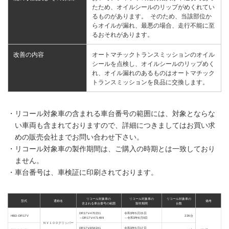
たため、オイルシールのリップがめくれてい
るものがあります。 そのため、当該部位か
らオイルが漏れ、最悪の場合、走行不能に至
るおそれがあります。
改善の内容
オートマチックトランスミッションのオイル
シールを点検し、オイルシールのリップめく
れ、オイル漏れのあるものはオートマチック
トランスミッションを良品に交換します。
・リコール対象車の含まれる車台番号の範囲には、対象とならな
い車両も含まれておりますので、詳細につきましてはお買い求
めの販売会社までお問い合わせ下さい。
・リコール対象車の製作期間は、ご購入の時期とは一致しており
ません。
・車台番号は、車検証に印刷されております。
リコール対象車の
リコール対象車の
リコール対象車の
型式
通称名
備考
含まれる車台番号の範囲
製作期間
台数
DR17V-470231
令和3年5月15日
HBD-DR17V
226台
～DR17V-471499
～令和3年6月9日
ＮＶ１００クリッパー
DR17V-854241
令和3年5月17日