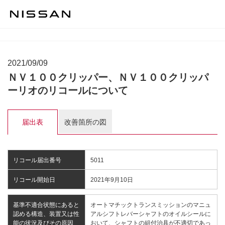
2021/09/09
ＮＶ１００クリッパー、ＮＶ１００クリッパ
ーリオのリコールについて
届出表
改善箇所の図
リコール届出番号
5011
リコール開始日
2021年9月10日
基準不適合状態にあると
オートマチックトランスミッションのマニュ
認める構造、装置又は性
アルシフトレバーシャフトのオイルシールに
能の状況及びその原因
おいて、シャフトの組付治具が不適切であっ