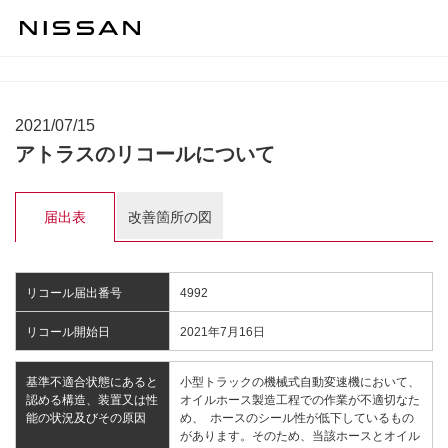
2021/07/15
アトラスのリコールについて
届出表
改善箇所の図
リコール届出番号
4992
リコール開始日
2021年7月16日
基準不適合状態にあると
小型トラックの機械式自動変速機において、
認める構造、装置又は性
オイルホース製造工程での作業が不適切なた
能の状況及びその原因
め、 ホースのシール性が低下しているもの
があります。そのため、当該ホースとオイル