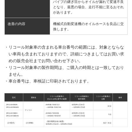
パイプの継ぎ目からオイルが漏れて変速不良
となり、最悪の場合、走行不能に至るおそれ
があります。
改善の内容
機械式自動変速機のオイルホースを良品に交
換します。
・リコール対象車の含まれる車台番号の範囲には、対象とならな
い車両も含まれておりますので、詳細につきましてはお買い求
めの販売会社までお問い合わせ下さい。
・リコール対象車の製作期間は、ご購入の時期とは一致しており
ません。
・車台番号は、車検証に印刷されております。
リコール対象車の
リコール対象車の
リコール対象車の
型式
通称名
備考
含まれる車台番号の範囲
製作期間
台数
2RG-AHR88A
AHR88-7000713
令和3年1月16日
10台
2RG-AHR88AN
～AHR88-7000746
～令和3年2月5日
アトラス
2RG-AHS88A
AHS88-7000281
令和3年1月20日
5台
2RG-AHS88AN
～AHS88-7000297
～令和3年2月6日
（製作期間全体の範囲）
（計4型式）
（計1車種）
合計 15台
令和3年1月16日～令和3年2月6日