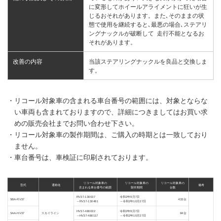
に変形してホイールアライメントに狂いが生
じるおそれがあります。また､そのままの状
態で使用を継続すると､最悪の場合､ステアリ
ングナックルが破断して 走行不能となるお
それがあります。
改善の内容
当該ステアリングナックルを良品と交換しま
す。
・リコール対象車の含まれる車台番号の範囲には、対象とならな
い車両も含まれておりますので、詳細につきましてはお買い求
めの販売会社までお問い合わせ下さい。
・リコール対象車の製作期間は、ご購入の時期とは一致しており
ません。
・車台番号は、車検証に印刷されております。
リコール対象車の
リコール対象車の
リコール対象車の
型式
通称名
備考
含まれる車台番号の範囲
製作期間
台数
RV37-130037
令和2年9月7日
5BA-RV37
433台
～RV37-130481
～令和2年10月27日
HV37-480032
令和2年9月7日
5AA-HV37
スカイライン
84台
～HV37-480117
～令和2年10月27日