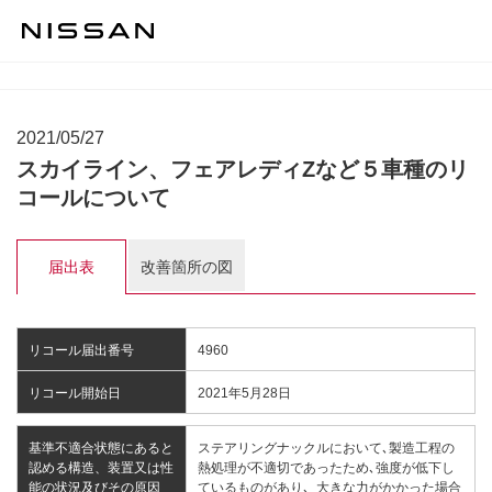
2021/05/27
スカイライン、フェアレディZなど５車種のリ
コールについて
届出表
改善箇所の図
リコール届出番号
4960
リコール開始日
2021年5月28日
基準不適合状態にあると
ステアリングナックルにおいて､製造工程の
認める構造、装置又は性
熱処理が不適切であったため､強度が低下し
能の状況及びその原因
ているものがあり､ 大きな力がかかった場合