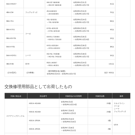
HNV37-580008
令和2年9月21日
5AA-HNV37
41台
～HNV37-580049
～令和2年10月27日
Z34-660020
令和2年9月15日
4BA-Z34
フェアレディZ
70台
～Z34-660095
～令和2年10月27日
Y51-520201
令和2年8月24日
5BA-Y51
58台
～Y51-520259
～令和2年10月27日
KY51-620120
令和2年8月25日
5BA-KY51
43台
～KY51-620162
～令和2年10月27日
フーガ
KNY51-720090
令和2年8月25日
5BA-KNY51
19台
～KNY51-720108
～令和2年10月26日
HY51-920184
令和2年8月26日
5AA-HY51
38台
～HY51-920222
～令和2年10月27日
HGY51-740088
令和2年8月28日
5AA-HGY51
シーマ
16台
～HGY51-740103
～令和2年10月27日
R35-140097
令和2年8月24日
4BA-R35
GT-R
101台
～R35-140201
～令和2年10月27日
（製作期間全体の範囲）
（計10型式）
（計5車種）
合計 903台
令和2年8月24日～令和2年10月27日
交換修理用部品として出荷したもの
対象の製品名
部品番号
対象部品の出荷期間
対象部品数
備考
令和2年8月2日
40014-4GA0A
20個
スカイライン
～令和2年10月24日
フーガ
シーマ
令和2年7月30日
フェアレディZ
40015-4GA0A
25個
～令和2年11月5日
ステアリングナックル
令和2年8月18日
40014-JF00A
1個
～令和2年8月18日
GT-R
令和2年7月28日
40015-JF00A
2個
～令和2年9月12日