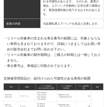
れる可能性があります。 そのため、最悪の
場合、エアバッグ作動時に正常位置で展開せ
ず、乗員保護性能が低下するおそれがありま
す。
改善の内容
当該運転席エアバッグを良品と交換します。
・リコール対象車の含まれる車台番号の範囲には、対象とならな
い車両も含まれておりますので、詳細につきましてはお買い求
めの販売会社までお問い合わせ下さい。
・リコール対象車の製作期間は、ご購入の時期とは一致しており
ません。
・車台番号は、車検証に印刷されております。
交換修理用部品が、組付けられた可能性がある車両の範囲
リコール対象車の
リコール対象車の
リコール対象車の
型式
通称名
備考
含まれる車台番号の範囲
製作期間
台数
PU31-200258
CBA-PU31
TU31-207789
平成18年11月7日
プレサージュ
4台
DBA-TU31
TU31-302031
～平成19年10月11日
TU31-302597
J31-306722
CBA-J31
平成19年5月18日
ティアナ
J31-306929
3台
CBA-TNJ31
～平成19年8月24日