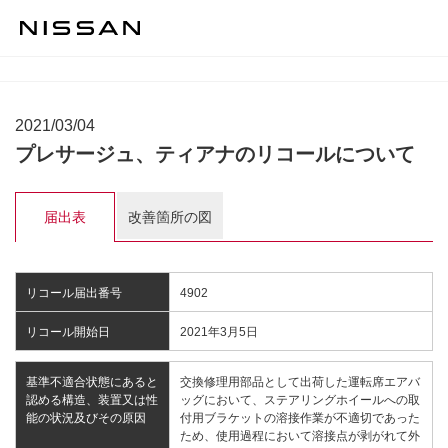
2021/03/04
プレサージュ、ティアナのリコールについて
届出表
改善箇所の図
リコール届出番号
4902
リコール開始日
2021年3月5日
基準不適合状態にあると
交換修理用部品として出荷した運転席エアバ
認める構造、装置又は性
ッグにおいて、ステアリングホイールへの取
能の状況及びその原因
付用ブラケットの溶接作業が不適切であった
ため、使用過程において溶接点が剥がれて外