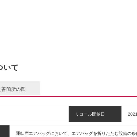
について
改善箇所の図
リコール開始日
202
運転席エアバッグにおいて、エアバッグを折りたたむ設備の条
、