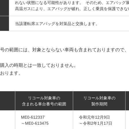
れない状態になる可能性があります。 そのため、エアバッグ
高温ガスにより、エアバッグが破れ、正しく乗員を保護できな
当該運転席エアバッグを対策品と交換します。
号の範囲には、対象とならない車両も含まれておりますので、
購入の時期とは一致しておりません。
おります。
リコール対象車の
リコール対象車の
含まれる車台番号の範囲
製作期間
ME0-612337
令和元年12月9日
～ME0-613475
～令和2年1月17日