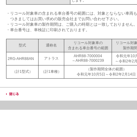
します。
・
リコール対象車の含まれる車台番号の範囲には、対象とならない車両
つきましてはお買い求めの販売会社までお問い合わせ下さい。
・
リコール対象車の製作期間は、ご購入の時期とは一致しておりません
・
車台番号は、車検証に印刷されております。
リコール対象車の
リコール対
型式
通称名
含まれる車台番号の範囲
製作期
AHR88-7000004
令和元年10
アトラス
2RG-AHR88AN
～AHR88-7000239
～令和2年2月
（製作期間全体の範囲）
（計1型式）
（計1車種）
令和元年10月5日～令和2年2月14日