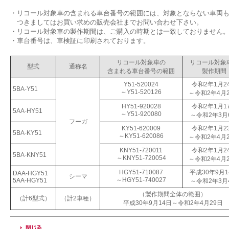
・
リコール対象車の含まれる車台番号の範囲には、対象とならない車両
つきましてはお買い求めの販売会社までお問い合わせ下さい。
・
リコール対象車の製作期間は、ご購入の時期とは一致しておりません
・
車台番号は、車検証に印刷されております。
リコール対象車の
リコール対象
型式
通称名
含まれる車台番号の範囲
製作期間
Y51-520024
令和2年1月2
5BA-Y51
～Y51-520126
～令和2年4月
HY51-920028
令和2年1月1
5AA-HY51
～Y51-920080
～令和2年3月
フーガ
KY51-620009
令和2年1月2
5BA-KY51
～KY51-620086
～令和2年4月
KNY51-720011
令和2年1月2
5BA-KNY51
～KNY51-720054
～令和2年4月
HGY51-710087
平成30年9月1
DAA-HGY51
シーマ
～HGY51-740027
5AA-HGY51
～令和2年3月
（製作期間全体の範囲）
（計6型式）
（計2車種）
平成30年9月14日～令和2年4月29日