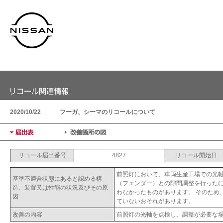
2020/10/22
フーガ、シーマのリコールについて
リコール届出番号
4827
リコール開始日
前照灯において、車両生産工場での光
基準不適合状態にあると認める構
（フェンダー）との隙間調整を行った
造、装置又は性能の状況及びその原
わなかったものがあります。 そのため
因
ていないおそれがあります。
改善の内容
前照灯の光軸を点検し、調整が必要な