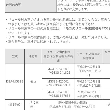
クランクプーリボルトを良品に交換しま
改善の内容
場合には、損傷のある部品を新品に交
トを良品に交換します。
・
リコール対象車の含まれる車台番号の範囲には、対象とならない車両
つきましてはお買い求めの販売会社までお問い合わせ下さい。
・
リコール対象車の一部のお客様には、「
モコのリコール(届出番号4756
だいております。
・
リコール対象車の製作期間は、ご購入の時期とは一致しておりません
・
車台番号は、車検証に印刷されております。
リコール対象車の
リ
リコール対象車の
型式
通称名
含まれる車台番号の範
製作期間
囲
平成25年10月1日
MG33S-240001
～平成26年11月28
～MG33S-241802
日
DBA-MG33S
モコ
MG33S-420001
平成25年10月1日
～MG33S-435357
～平成27年2月2日
MG33S-640001
平成25年7月1日
～MG33S-687658
～平成27年2月3日
（計1車
（製作期間全体の範囲）
（計1型式）
合
種）
平成25年7月1日～平成27年2月3日