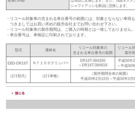
改善の内容
は良品に交換します。また、当該ダスト
シャフトアッシを新品に交換します。
・
リコール対象車の含まれる車台番号の範囲には、対象とならない車両
つきましてはお買い求めの販売会社までお問い合わせ下さい。
・
リコール対象車の製作期間は、ご購入の時期とは一致しておりません
・
車台番号は、車検証に印刷されております。
リコール対象車の
リコール
型式
通称名
含まれる車台番号の範囲
製作
DR16T-384350
平成30年2
ＮＴ１００クリッパー
EBD-DR16T
～DR16T-384818
～平成30年
（製作期間全体の範囲）
（計1型式）
（計1車種）
平成30年2月22日～平成30年3月