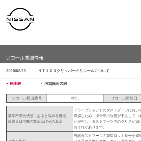
2019/08/29
ＮＴ１００クリッパーのリコールについて
リコール届出番号
4553
リコール開始日
ドライブシャフトのダストブーツにおい
基準不適合状態にあると認める構造、
適切なため、接合部の強度が不足してい
装置又は性能の状況及びその原因
が発生し、ダストブーツ内のグリスが漏
おそれがあります。
当該ダストブーツの製造ロット番号を確