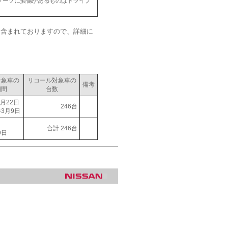
ブーツに損傷があるものはドライブ
も含まれておりますので、詳細に
。
対象車の
リコール対象車の
備考
期間
台数
月22日
246台
3月9日
合計 246台
9日