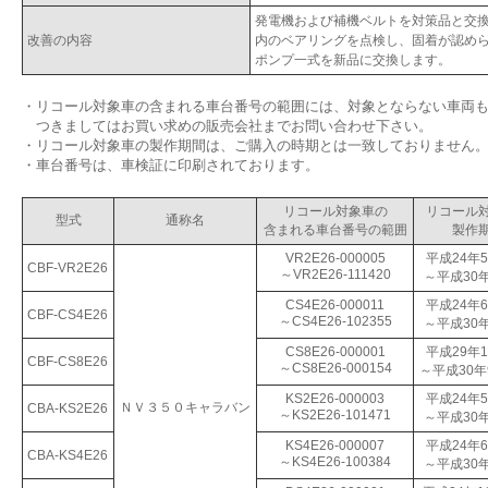
発電機および補機ベルトを対策品と交
改善の内容
内のベアリングを点検し、固着が認めら
ポンプ一式を新品に交換します。
・
リコール対象車の含まれる車台番号の範囲には、対象とならない車両
つきましてはお買い求めの販売会社までお問い合わせ下さい。
・
リコール対象車の製作期間は、ご購入の時期とは一致しておりません
・
車台番号は、車検証に印刷されております。
リコール対象車の
リコール
型式
通称名
含まれる車台番号の範囲
製作
VR2E26-000005
平成24年5
CBF-VR2E26
～VR2E26-111420
～平成30
CS4E26-000011
平成24年6
CBF-CS4E26
～CS4E26-102355
～平成30
CS8E26-000001
平成29年1
CBF-CS8E26
～CS8E26-000154
～平成30年
KS2E26-000003
平成24年5
ＮＶ３５０キャラバン
CBA-KS2E26
～KS2E26-101471
～平成30
KS4E26-000007
平成24年6
CBA-KS4E26
～KS4E26-100384
～平成30