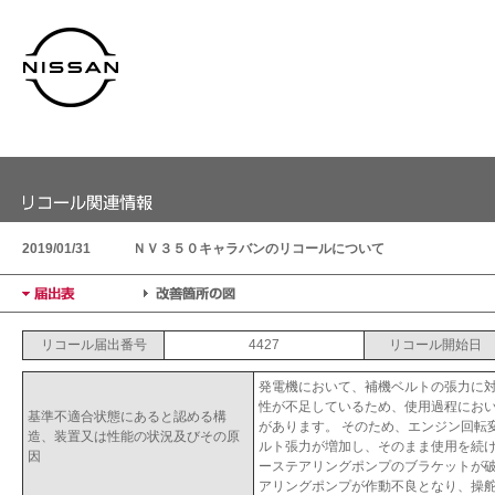
2019/01/31
ＮＶ３５０キャラバンのリコールについて
リコール届出番号
4427
リコール開始日
発電機において、補機ベルトの張力に
性が不足しているため、使用過程にお
基準不適合状態にあると認める構
があります。 そのため、エンジン回転
造、装置又は性能の状況及びその原
ルト張力が増加し、そのまま使用を続
因
ーステアリングポンプのブラケットが
アリングポンプが作動不良となり、操