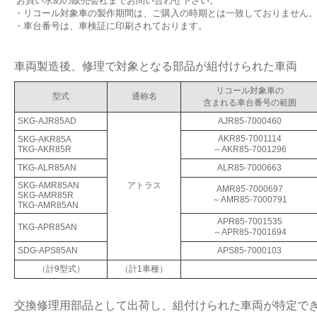
お買い求めの販売会社までお問い合わせ下さい。
・リコール対象車の製作期間は、ご購入の時期とは一致しておりません
・車台番号は、車検証に印刷されております。
車両製造後、修理で対象となる部品が組付けられた車両
リコール対象車の
型式
通称名
含まれる車台番号の範囲
SKG-AJR85AD
AJR85-7000460
AKR85-7001114
SKG-AKR85A
TKG-AKR85R
～AKR85-7001296
TKG-ALR85AN
ALR85-7000663
SKG-AMR85AN
アトラス
AMR85-7000697
SKG-AMR85R
～AMR85-7000791
TKG-AMR85AN
APR85-7001535
TKG-APR85AN
～APR85-7001694
SDG-APS85AN
APS85-7000103
（計9型式）
（計1車種）
交換修理用部品として出荷し、組付けられた車両が特定で