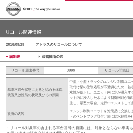
2016/09/29
アトラスのリコールについて
リコール届出番号
3899
リコール開始日
中型・小型トラックのエンジン制御ユニ
取付け部の塗装処理が不適切なため、被
基準不適合状態にあると認める構造、
水性が低下し、ユニット内に水が浸入す
装置又は性能の状況及びその原因
ット内に浸入した水により制御回路が短
生し、最悪の場合、走行中エンストして
エンジン制御ユニットを対策品に交換し
改善の内容
トのベントプラグ取付け部に防水処理を
・リコール対象車の含まれる車台番号の範囲には、対象とならない車両