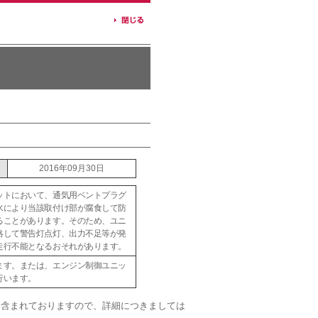
2016年09月30日
ットにおいて、通気用ベントプラグ
水により当該取付け部が腐食して防
ることがあります。そのため、ユニ
絡して警告灯点灯、出力不足等が発
走行不能となるおそれがあります。
ます。または、エンジン制御ユニッ
行います。
も含まれておりますので、詳細につきましては