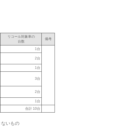
。
リコール対象車の
備考
台数
1台
2台
1台
3台
2台
1台
合計 10台
きないもの