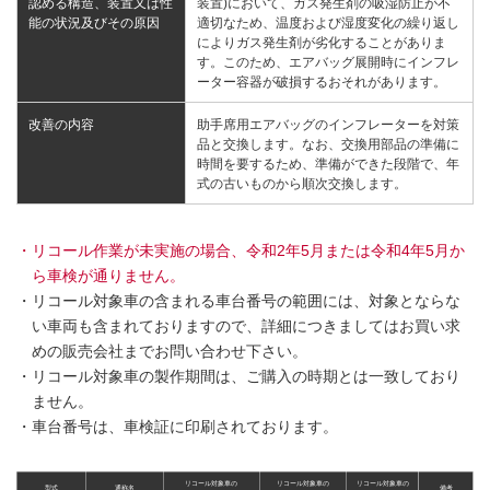
認める構造、装置又は性
装置)において、ガス発生剤の吸湿防止が不
能の状況及びその原因
適切なため、温度および湿度変化の繰り返し
によりガス発生剤が劣化することがありま
す。このため、エアバッグ展開時にインフレ
ーター容器が破損するおそれがあります。
改善の内容
助手席用エアバッグのインフレーターを対策
品と交換します。なお、交換用部品の準備に
時間を要するため、準備ができた段階で、年
式の古いものから順次交換します。
・リコール作業が未実施の場合、令和2年5月または令和4年5月か
ら車検が通りません。
・リコール対象車の含まれる車台番号の範囲には、対象とならな
い車両も含まれておりますので、詳細につきましてはお買い求
めの販売会社までお問い合わせ下さい。
・リコール対象車の製作期間は、ご購入の時期とは一致しており
ません。
・車台番号は、車検証に印刷されております。
リコール対象車の
リコール対象車の
リコール対象車の
型式
通称名
備考