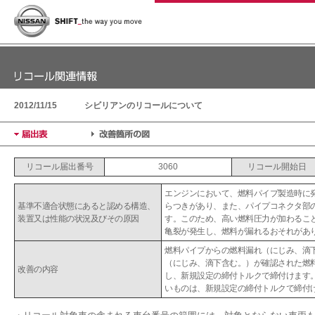
2012/11/15
シビリアンのリコールについて
リコール届出番号
3060
リコール開始日
エンジンにおいて、燃料パイプ製造時に
基準不適合状態にあると認める構造、
らつきがあり、また、パイプコネクタ部
装置又は性能の状況及びその原因
す。このため、高い燃料圧力が加わるこ
亀裂が発生し、燃料が漏れるおそれがあ
燃料パイプからの燃料漏れ（にじみ、滴
（にじみ、滴下含む。）が確認された燃
改善の内容
し、新規設定の締付トルクで締付けます
いものは、新規設定の締付トルクで締付