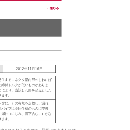
2012年11月16日
発生するコネクタ部内部のしわにば
の締付トルクが低いものがありま
とにより、当該しわ部を起点とした
ります。
下含む。）の有無を点検し、漏れ
料パイプは高圧仕様のものに交換
。漏れ（にじみ、滴下含む。）がな
けます。