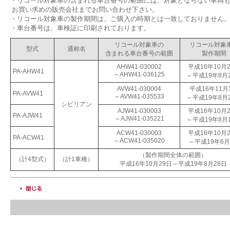
・リコール対象車の含まれる車台番号の範囲には、対象とならない車両
お買い求めの販売会社までお問い合わせ下さい。
・リコール対象車の製作期間は、ご購入の時期とは一致しておりません
・車台番号は、車検証に印刷されております。
リコール対象車の
リコール対象
型式
通称名
含まれる車台番号の範囲
製作期間
AHW41-030002
平成16年10月
PA-AHW41
～AHW41-036125
～平成19年8月
AVW41-030004
平成16年11月
PA-AVW41
～AVW41-035533
～平成19年8月
シビリアン
AJW41-030003
平成16年10月
PA-AJW41
～AJW41-035221
～平成19年8月
ACW41-030003
平成16年10月
PA-ACW41
～ACW41-035020
～平成19年6月
（製作期間全体の範囲）
（計4型式）
（計1車種）
平成16年10月29日～平成19年8月28日