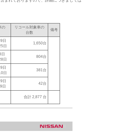
も含まれておりますので、詳細につきましては
。
車の
リコール対象車の
備考
台数
29日
1,650台
25日
3日
804台
28日
29日
381台
10日
29日
42台
9日
合計 2,877 台