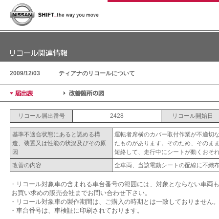
2009/12/03
ティアナのリコールについて
リコール届出番号
2428
リコール開始日
基準不適合状態にあると認める構
運転者席横のカバー取付作業が不適切
造、装置又は性能の状況及びその原
たものがあります。そのため、そのま
因
短絡して、走行中にシートが動くおそ
改善の内容
全車両、当該電動シートの配線に不織
・リコール対象車の含まれる車台番号の範囲には、対象とならない車両
お買い求めの販売会社までお問い合わせ下さい。
・リコール対象車の製作期間は、ご購入の時期とは一致しておりません
・車台番号は、車検証に印刷されております。