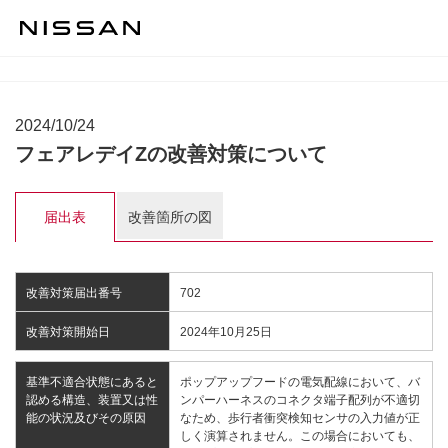
2024/10/24
フェアレデイZの改善対策について
届出表
改善箇所の図
改善対策届出番号
702
改善対策開始日
2024年10月25日
基準不適合状態にあると
ポップアップフードの電気配線において、バ
認める構造、装置又は性
ンパーハーネスのコネクタ端子配列が不適切
能の状況及びその原因
なため、歩行者衝突検知センサの入力値が正
しく演算されません。この場合においても、