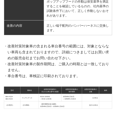
ポップアップフードの作動は保安基準を満足
することを確認しているものの、社内基準の
試験条件下において、正しく作動しないおそ
れがあります。
改善の内容
正しい端子配列のバンパーハーネスに交換し
ます。
・改善対策対象車の含まれる車台番号の範囲には、対象とならな
い車両も含まれておりますので、詳細につきましてはお買い求
めの販売会社までお問い合わせ下さい。
・改善対策対象車の製作期間は、ご購入の時期とは一致しており
ません。
・車台番号は、車検証に印刷されております。
改善対策対象車の
改善対策対象車の
改善対策対象車の
型式
通称名
備考
含まれる車台番号の範囲
製作期間
台数
5BA-RZ34
RZ34-100063
令和4年6月30日
フェアレディZ
1,845台
3BA-RZ34
～RZ34-120945
～令和6年1月26日
（製作期間全体の範囲）
（計2型式）
（計1車種）
合計1,845台
令和4年6月30日～令和6年1月26日