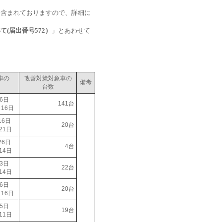
も含まれておりますので、詳細に
(届出番号572）
」とあわせて
。
車の
改善対策対象車の
備考
台数
6日
141台
16日
16日
20台
21日
26日
4台
14日
3日
22台
14日
6日
20台
16日
5日
19台
11日