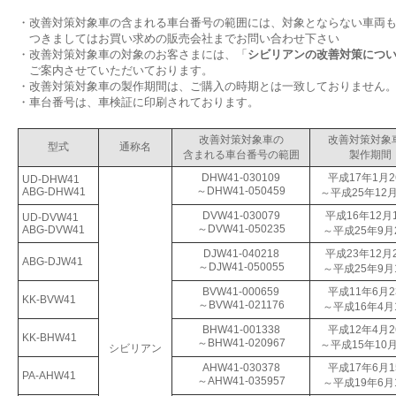
・
改善対策対象車の含まれる車台番号の範囲には、対象とならない車両
つきましてはお買い求めの販売会社までお問い合わせ下さい
・
改善対策対象車の対象のお客さまには、「
シビリアンの改善対策について
ご案内させていただいております。
・
改善対策対象車の製作期間は、ご購入の時期とは一致しておりません
・
車台番号は、車検証に印刷されております。
改善対策対象車の
改善対策対象
型式
通称名
含まれる車台番号の範囲
製作期間
DHW41-030109
平成17年1月2
UD-DHW41
～DHW41-050459
ABG-DHW41
～平成25年12月
DVW41-030079
平成16年12月
UD-DVW41
～DVW41-050235
ABG-DVW41
～平成25年9月
DJW41-040218
平成23年12月
ABG-DJW41
～DJW41-050055
～平成25年9月
BVW41-000659
平成11年6月2
KK-BVW41
～BVW41-021176
～平成16年4月
BHW41-001338
平成12年4月2
KK-BHW41
～BHW41-020967
～平成15年10月
シビリアン
AHW41-030378
平成17年6月1
PA-AHW41
～AHW41-035957
～平成19年6月