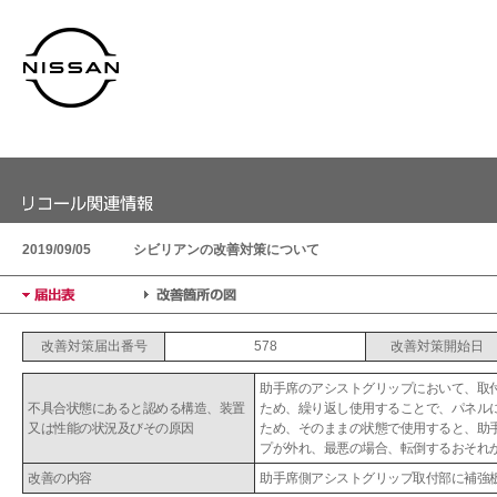
2019/09/05
シビリアンの改善対策について
改善対策届出番号
578
改善対策開始日
助手席のアシストグリップにおいて、取
不具合状態にあると認める構造、装置
ため、繰り返し使用することで、パネル
又は性能の状況及びその原因
ため、そのままの状態で使用すると、助
プが外れ、最悪の場合、転倒するおそれ
改善の内容
助手席側アシストグリップ取付部に補強