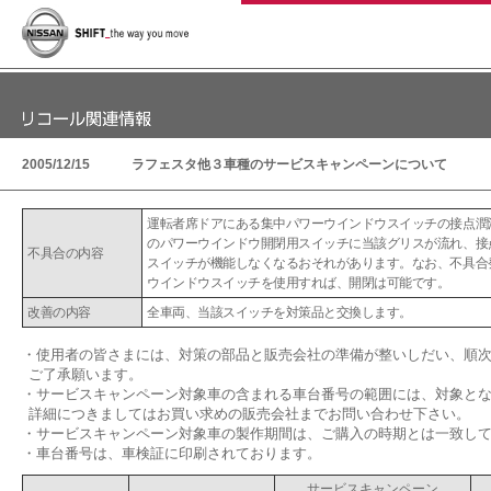
2005/12/15
ラフェスタ他３車種のサービスキャンペーンについて
運転者席ドアにある集中パワーウインドウスイッチの接点潤
のパワーウインドウ開閉用スイッチに当該グリスが流れ、接
不具合の内容
スイッチが機能しなくなるおそれがあります。なお、不具合
ウインドウスイッチを使用すれば、開閉は可能です。
改善の内容
全車両、当該スイッチを対策品と交換します。
・使用者の皆さまには、対策の部品と販売会社の準備が整いしだい、順
ご了承願います。
・サービスキャンペーン対象車の含まれる車台番号の範囲には、対象と
詳細につきましてはお買い求めの販売会社までお問い合わせ下さい。
・サービスキャンペーン対象車の製作期間は、ご購入の時期とは一致し
・車台番号は、車検証に印刷されております。
サービスキャンペーン