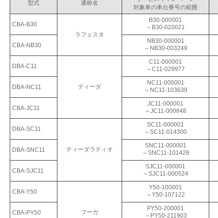
型式
通称名
対象車の車台番号の範囲
B30-000001
CBA-B30
～B30-020021
ラフェスタ
NB30-000001
CBA-NB30
～NB30-003249
C11-000001
DBA-C11
～C11-029977
NC11-000001
ティーダ
DBA-NC11
～NC11-103639
JC11-000001
CBA-JC11
～JC11-000848
SC11-000001
DBA-SC11
～SC11-014300
SNC11-000001
ティーダラティオ
DBA-SNC11
～SNC11-101428
SJC11-000001
CBA-SJC11
～SJC11-000524
Y50-100001
CBA-Y50
～Y50-107122
PY50-200001
フーガ
CBA-PY50
～PY50-211903