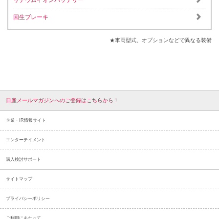
リチウムイオンバッテリー
回生ブレーキ
★車両型式、オプションなどで異なる装備
PDFはこちら(9.0MB)
をクリックして操作や機能の説明を閲覧することがで
きます。
実際の車両とは仕様・装備等が異なる場合がございます。
★車両型式、オプションなどで異なる装備
日産メールマガジンへのご登録はこちらから！
企業・IR情報サイト
エンターテイメント
購入検討サポート
サイトマップ
プライバシーポリシー
ご利用にあたって