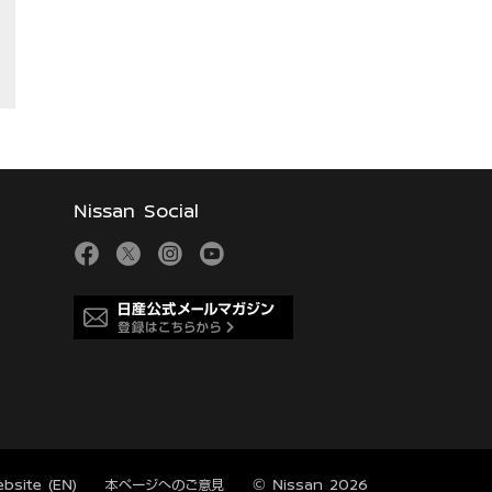
Nissan Social
bsite (EN)
本ページへのご意見
© Nissan 2026