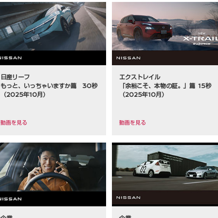
日産リーフ
エクストレイル
もっと、いっちゃいますか篇 30秒
「余裕こそ、本物の証。」篇 15秒
（2025年10月）
（2025年10月）
動画を見る
動画を見る
企業
企業