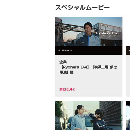
企業
【Ryohei’s Eye】「横浜工場 夢の
電池」篇
動画を見る