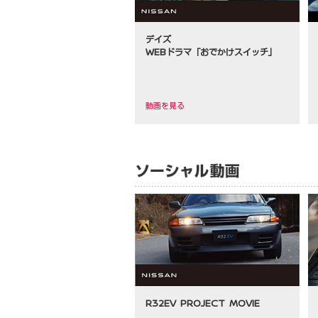
デイズ
WEBドラマ「おでかけスイッチ」
動画を見る
R32EV PROJECT MOVIE