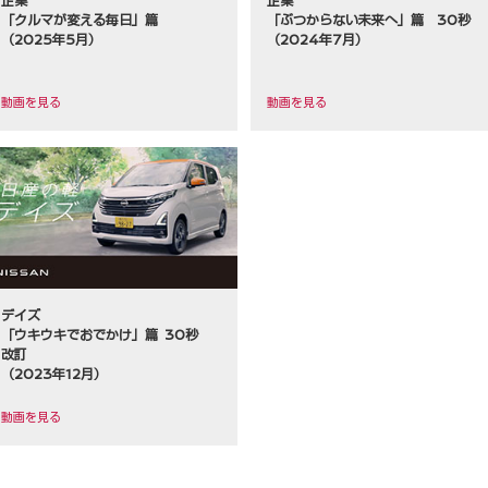
「クルマが変える毎日」篇
「ぶつからない未来へ」篇 30秒
（2025年5月）
（2024年7月）
動画を見る
動画を見る
デイズ
「ウキウキでおでかけ」篇 30秒
改訂
（2023年12月）
動画を見る