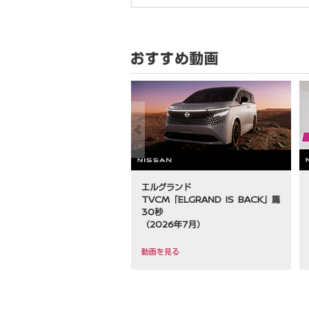
エルグランド
TVCM「ELGRAND IS BACK」篇
30秒
（2026年7月）
動画を見る