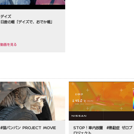
デイズ
日産の軽「デイズで、おでか軽」
動画を見る
#猫バンバン PROJECT MOVIE
STOP！車内放置 #熱駐症 ゼロプ
ロジェクト