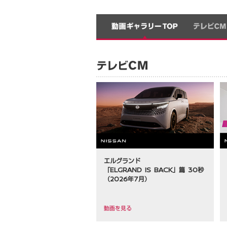
エルグランド
「ELGRAND IS BACK」篇 30秒
（2026年7月）
動画を見る