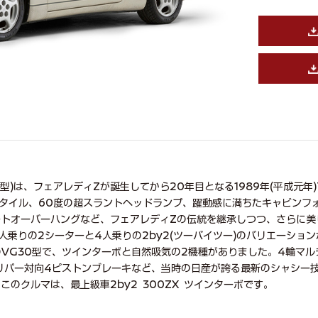
2型)は、フェアレディZが誕生してから20年目となる1989年(平成元年
タイル、60度の超スラントヘッドランプ、躍動感に満ちたキャビンフ
ートオーバーハングなど、フェアレディZの伝統を継承しつつ、さらに美
人乗りの2シーターと4人乗りの2by2(ツーバイツー)のバリエーショ
HCのVG30型で、ツインターボと自然吸気の2機種がありました。4輪マ
ャリパー対向4ピストンブレーキなど、当時の日産が誇る最新のシャシー
のクルマは、最上級車2by2 300ZX ツインターボです。