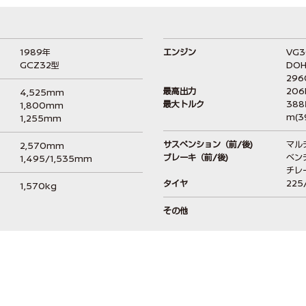
1989年
エンジン
VG3
GCZ32型
DO
296
最高出力
206
4,525mm
最大トルク
38
1,800mm
m(3
1,255mm
サスペンション（前/後)
マル
2,570mm
ブレーキ（前/後)
ベン
1,495/1,535mm
チレ
タイヤ
225
1,570kg
その他