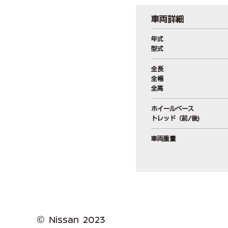
車両詳細
年式
型式
全長
全幅
全高
ホイールベース
トレッド（前/後)
車両重量
© Nissan 2023