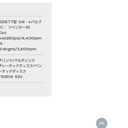
0DETT型 (V6・4バルブ
HC・ ツインターボ)
0cc
kw(280ps)/6,400rpm
8N・
9.6kgm)/3,600rpm
チリンク/マルチリンク
チレーテッドディスク/ベン
ーテッドディスク
/50R16 92V