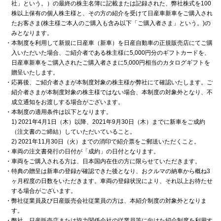
社」という。）の最終の株主名簿に記載または記録された、弊社株式を100
株以上保有の個人株主様と、その方の紹介を受けて日産車新車をご購入され
たお客さま(株主様ご本人のご購入も含み以下「ご購入者さま」という。)の
みとなります。
・本制度を利用して新規に日産車（新車）を日産自動車の正規販売店にてご購
入いただいた場合、ご紹介者である株主様に5,000円分のギフトカードを、
日産車新車をご購入されたご購入者さまに5,000円相当のカタログギフトを
贈呈いたします。
・応募後、ご紹介者さまが本制度対象の株主様か弊社にて確認いたします。ご
紹介者さまが本制度対象の株主様ではない場合、本制度の対象外となり、不
成立通知をお渡しする場合がございます。
・本制度の適用条件は以下となります。
1) 2021年4月1日（木）以降、2021年9月30日（木）までに新車をご成約
（注文書のご締結）していただいていること。
2) 2021年11月30日（火）までの消印で紹介票をご郵送いただくこと。
・車両の注文書発行の日付が「成約」の日付となります。
・車両をご購入される方は、日本国内在住の方に限らせていただきます。
・特典の贈呈は新車の登録が確認できた後となり、おクルマの納車から概ね3
ヶ月程度の日数をいただきます。車両の登録状況により、それ以上お待たせ
する場合がございます。
・弊社従業員及び日産販売会社従業員の方は、本紹介制度の対象外となりま
す。
・弊社、日産販売店または協力関係会社の従業員等に向けた紹介制度を利用す