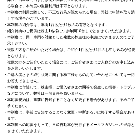
る場合は、本制度の重複利用は不可となります。
・本制度の利用に際して、不正な行為が認められる場合、弊社は申請を取り消
しする場合がございます。
・本制度の紹介票は、車両1台あたり1枚のみ有効となります。
・紹介特典のご提供は株主1名様につき年間10台までとさせていただきます。
・本制度は、同一車両を対象とした複数の株主様の申請はできませんのでご了
承ください。
・複数の方をご紹介いただく場合は、ご紹介1件あたり1回のお申し込みが必要
となります。
複数の方をご紹介いただく場合には、ご紹介者さまはご人数分のお申し込み
をお願いいたします。
・ご購入者さまの取引状況に関する株主様からのお問い合わせについては一切
お答えできません。
・本制度に付随して、株主様、ご購入者さまの間等で発生した損害・トラブル
などについて、弊社は一切責任を負いません。
・本応募規約は、事前に告知することなく変更する場合があります。予めご了
承ください。
・本制度は、事前に告知することなく変更・中断あるいは終了する場合があり
ます。
・本制度への応募をもって、日産自動車が発行するメールマガジンへの登録と
させていただきます。