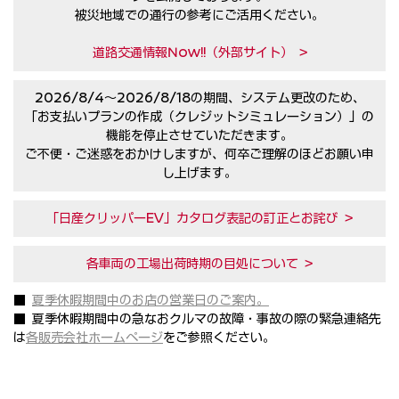
被災地域での通行の参考にご活用ください。
道路交通情報Now!!（外部サイト） >
2026/8/4〜2026/8/18の期間、システム更改のため、
「お支払いプランの作成（クレジットシミュレーション）」の
機能を停止させていただきます。
ご不便・ご迷惑をおかけしますが、何卒ご理解のほどお願い申
し上げます。
「日産クリッパーEV」カタログ表記の訂正とお詫び >
各車両の工場出荷時期の目処について >
■
夏季休暇期間中のお店の営業日のご案内。
■ 夏季休暇期間中の急なおクルマの故障・事故の際の緊急連絡先
は
各販売会社ホームページ
をご参照ください。