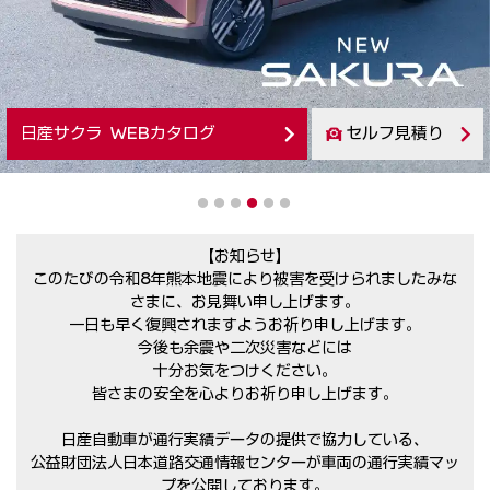
日産サクラ WEBカタログ
セルフ見積り
1
2
3
4
5
6
【お知らせ】
このたびの令和8年熊本地震により被害を受けられましたみな
さまに、お見舞い申し上げます。
一日も早く復興されますようお祈り申し上げます。
今後も余震や二次災害などには
十分お気をつけください。
皆さまの安全を心よりお祈り申し上げます。
日産自動車が通行実績データの提供で協力している、
公益財団法人日本道路交通情報センターが車両の通行実績マッ
プを公開しております。